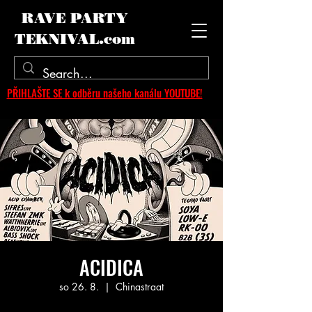
RAVE PARTY
TEKNIVAL.com
PŘIHLAŠTE SE k odběru našeho kanálu YOUTUBE!
ACIDICA
so 26. 8.
  |  
Chinastraat