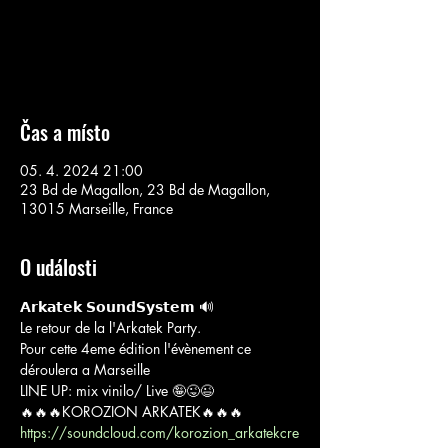
Aucun billet en vente
Voir d'autres événements
Čas a místo
05. 4. 2024 21:00
23 Bd de Magallon, 23 Bd de Magallon,
13015 Marseille, France
O události
𝗔𝗿𝗸𝗮𝘁𝗲𝗸 𝗦𝗼𝘂𝗻𝗱𝗦𝘆𝘀𝘁𝗲𝗺 🔊
Le retour de la l'Arkatek Party. 
Pour cette 4eme édition l'évènement ce 
déroulera a Marseille
LINE UP: mix vinilo/ Live 🤪😜😉
🔥🔥🔥KOROZION ARKATEK🔥🔥🔥
https://soundcloud.com/korozion_arkatekcre