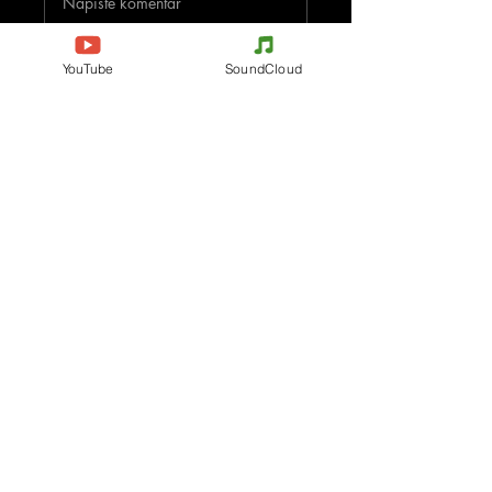
Napište komentář
Podělte se o vaše myšlenky
YouTube
SoundCloud
Buďte první, kdo napíše komentář.
Evènements
Electronic Music
Teknival
Hardcore
festival elektronické hudby
Acidcore
Rave party
Tekno Tribe
Free Party
Acid Tekno
Francie
Mental Tekno
Belgie
Hardtek
Itálie
Tribecore
Česko
Mentalcore
Německo
Hard Techno
Španělsko
Psychedelický trance
Holandsko
Dark minimal
Progresivní trance
Contact