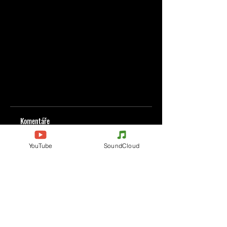
Komentáře
YouTube
SoundCloud
Napište komentář
Podělte se o vaše myšlenky
Buďte první, kdo napíše komentář.