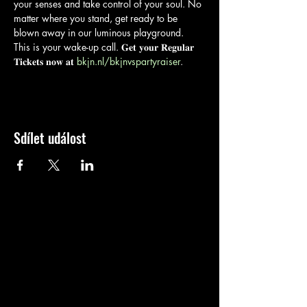
your senses and take control of your soul. No 
matter where you stand, get ready to be 
blown away in our luminous playground.

This is your wake-up call. 𝐆𝐞𝐭 𝐲𝐨𝐮𝐫 𝐑𝐞𝐠𝐮𝐥𝐚𝐫 
𝐓𝐢𝐜𝐤𝐞𝐭𝐬 𝐧𝐨𝐰 𝐚𝐭 
bkjn.nl/bkjnvspartyraiser
.
Sdílet událost