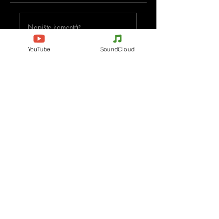
Napište komentář
YouTube
SoundCloud
Podělte se o vaše myšlenky
Buďte první, kdo napíše komentář.
Evènements
Electronic Music
Teknival
Hardcore
festival elektronické hudby
Acidcore
Rave party
Tekno Tribe
Free Party
Acid Tekno
Francie
Mental Tekno
Belgie
Hardtek
Itálie
Tribecore
Česko
Mentalcore
Německo
Hard Techno
Španělsko
Psychedelický trance
Holandsko
Dark minimal
Progresivní trance