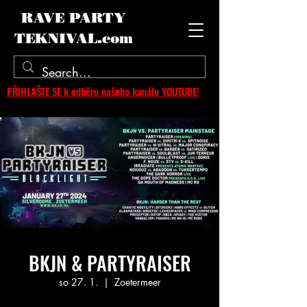
RAVE PARTY
TEKNIVAL.com
PŘIHLAŠTE SE k odběru našeho kanálu YOUTUBE!
BKJN & PARTYRAISER
so 27. 1.
  |  
Zoetermeer