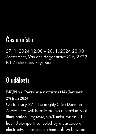
Aucun billet en vente
Voir d'autres événements
Čas a místo
27. 1. 2024 12:00 – 28. 1. 2024 23:00
Zoetermeer, Van der Hagenstraat 22b, 2722
NT Zoetermeer, Pays-Bas
O události
𝐁𝐊𝐉𝐍 𝐯𝐬. 𝐏𝐚𝐫𝐭𝐲𝐫𝐚𝐢𝐬𝐞𝐫 𝐫𝐞𝐭𝐮𝐫𝐧𝐬 𝐭𝐡𝐢𝐬 𝐉𝐚𝐧𝐮𝐚𝐫𝐲 
𝟐𝟕𝐭𝐡 𝐢𝐧 𝟐𝟎𝟐𝟒 

On January 27th the mighty SilverDome in 
Zoetermeer will transform into a sanctuary of 
illumination. Together, we’ll unite for an 11 
hour Uptempo trip, fueled by a cascade of 
electricity. Fluorescent chemicals will invade 