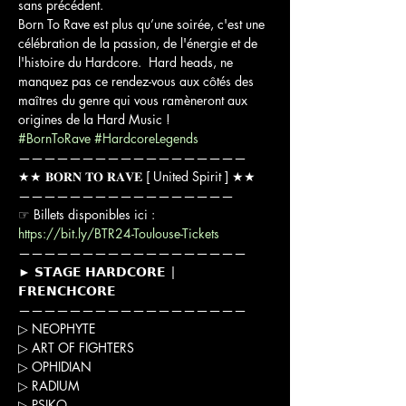
sans précédent. 

Born To Rave est plus qu’une soirée, c'est une 
célébration de la passion, de l'énergie et de 
l'histoire du Hardcore.  Hard heads, ne 
manquez pas ce rendez-vous aux côtés des 
maîtres du genre qui vous ramèneront aux 
#BornToRave
#HardcoreLegends
——————————————————

★★ 𝐁𝐎𝐑𝐍 𝐓𝐎 𝐑𝐀𝐕𝐄 [ United Spirit ] ★★

—————————————————

☞ Billets disponibles ici : 
https://bit.ly/BTR24-Toulouse-Tickets
——————————————————

► 𝗦𝗧𝗔𝗚𝗘 𝗛𝗔𝗥𝗗𝗖𝗢𝗥𝗘 | 
𝗙𝗥𝗘𝗡𝗖𝗛𝗖𝗢𝗥𝗘

——————————————————

▷ NEOPHYTE

▷ ART OF FIGHTERS

▷ OPHIDIAN

▷ RADIUM

▷ PSIKO
