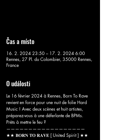
Aucun billet en vente
Voir d'autres événements
Čas a místo
16. 2. 2024 23:50 – 17. 2. 2024 6:00
Rennes, 27 Pl. du Colombier, 35000 Rennes,
France
O události
Le 16 février 2024 à Rennes, Born To Rave 
revient en force pour une nuit de folie Hard 
Music ! Avec deux scènes et huit artistes, 
préparez-vous à une déferlante de BPMs. 
Prêts à mettre le feu ? 

——————————————————

★★ 𝐁𝐎𝐑𝐍 𝐓𝐎 𝐑𝐀𝐕𝐄 [ United Spirit ] ★★
