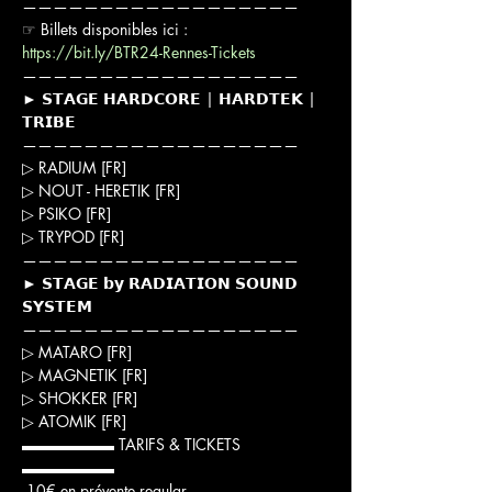
——————————————————

☞ Billets disponibles ici : 
https://bit.ly/BTR24-Rennes-Tickets
——————————————————

► 𝗦𝗧𝗔𝗚𝗘 𝗛𝗔𝗥𝗗𝗖𝗢𝗥𝗘 | 𝗛𝗔𝗥𝗗𝗧𝗘𝗞 | 
𝗧𝗥𝗜𝗕𝗘

——————————————————

▷ RADIUM [FR]

▷ NOUT - HERETIK [FR]

▷ PSIKO [FR]

▷ TRYPOD [FR]
——————————————————

► 𝗦𝗧𝗔𝗚𝗘 𝗯𝘆 𝗥𝗔𝗗𝗜𝗔𝗧𝗜𝗢𝗡 𝗦𝗢𝗨𝗡𝗗 
𝗦𝗬𝗦𝗧𝗘𝗠

——————————————————

▷ MATARO [FR]

▷ MAGNETIK [FR]

▷ SHOKKER [FR]

▷ ATOMIK [FR]
▬▬▬▬▬▬ TARIFS & TICKETS 
▬▬▬▬▬▬

 10€ en prévente regular
