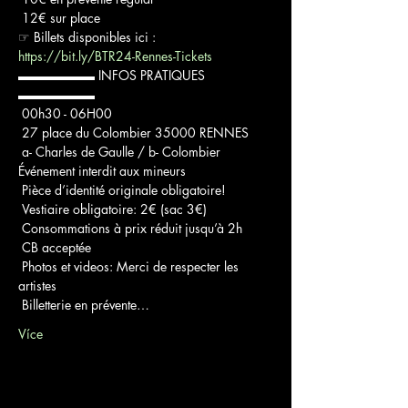
 12€ sur place

☞ Billets disponibles ici : 
https://bit.ly/BTR24-Rennes-Tickets
▬▬▬▬▬▬ INFOS PRATIQUES 
▬▬▬▬▬▬

 00h30 - 06H00

 27 place du Colombier 35000 RENNES

 a- Charles de Gaulle / b- Colombier

Événement interdit aux mineurs

 Pièce d’identité originale obligatoire!

 Vestiaire obligatoire: 2€ (sac 3€)

 Consommations à prix réduit jusqu’à 2h

 CB acceptée

 Photos et videos: Merci de respecter les 
artistes

 Billetterie en prévente…
Více