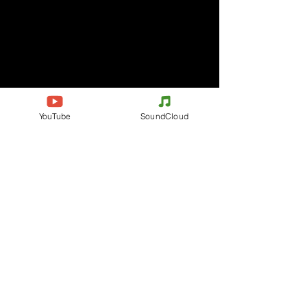
YouTube
SoundCloud
Komentáře
Napište komentář
Podělte se o vaše myšlenky
Buďte první, kdo napíše komentář.