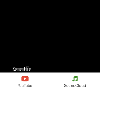
Komentáře
YouTube
SoundCloud
Napište komentář
Podělte se o vaše myšlenky
Buďte první, kdo napíše komentář.