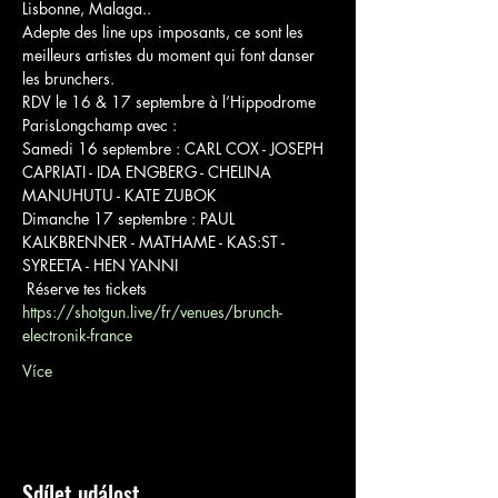
Lisbonne, Malaga..

Adepte des line ups imposants, ce sont les 
meilleurs artistes du moment qui font danser 
les brunchers.
RDV le 16 & 17 septembre à l’Hippodrome 
ParisLongchamp avec :
Samedi 16 septembre : CARL COX - JOSEPH 
CAPRIATI - IDA ENGBERG - CHELINA 
MANUHUTU - KATE ZUBOK
Dimanche 17 septembre : PAUL 
KALKBRENNER - MATHAME - KAS:ST - 
SYREETA - HEN YANNI
https://shotgun.live/fr/venues/brunch-
electronik-france
Více
Sdílet událost