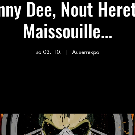
nny Dee, Nout Heret
Maissouille...
so 03. 10.
  |  
Auxerrexpo
Aucun billet en vente
Voir d'autres événements