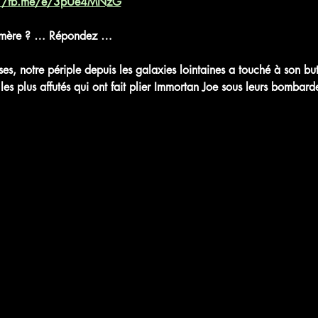
://fb.me/e/3pUe4MNzG
u mère ? … Répondez … 
ses, notre périple depuis les galaxies lointaines a touché à son but
es plus affutés qui ont fait plier Immortan Joe sous leurs bombar