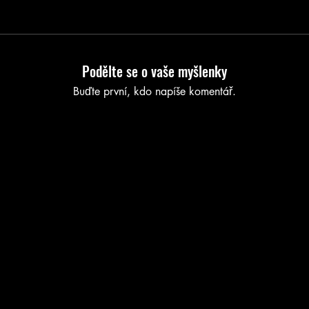
Podělte se o vaše myšlenky
Buďte první, kdo napíše komentář.