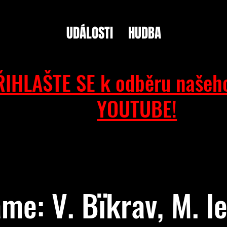
UDÁLOSTI
HUDBA
ŘIHLAŠTE SE k odběru našeh
YOUTUBE!
me: V. Bïkrav, M. le