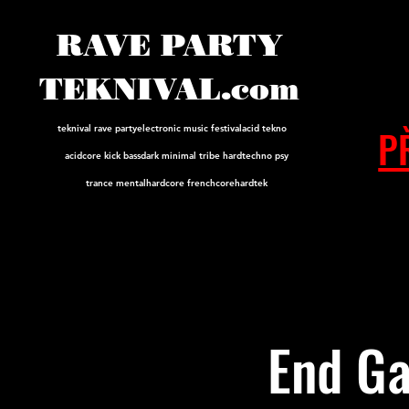
RAVE PARTY
TEKNIVAL.com
P
teknival rave party
electronic music festival
acid tekno
acidcore
kick bass
dark minimal tribe hard
techno psy
trance mental
hardcore frenchcore
hardtek
End Ga