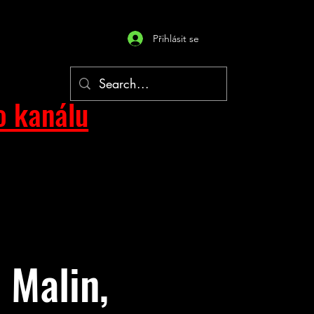
Přihlásit se
o kanálu
 Malin,