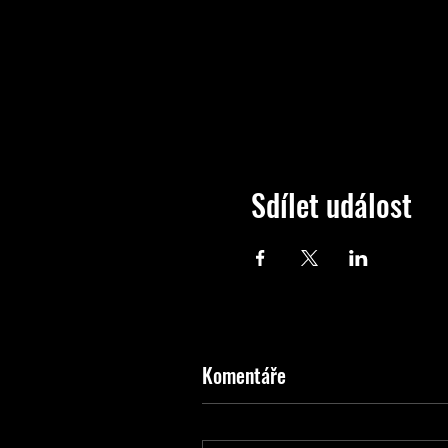
Sdílet událost
Komentáře