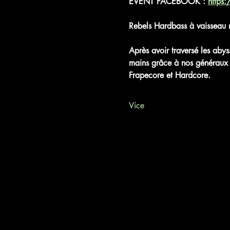
EVENT FACEBOOK : 
https
Rebels Hardbass à vaissea
Après avoir traversé les abys
mains grâce à nos généraux l
Frapecore et Hardcore. 
Více