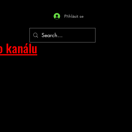
Přihlásit se
o kanálu