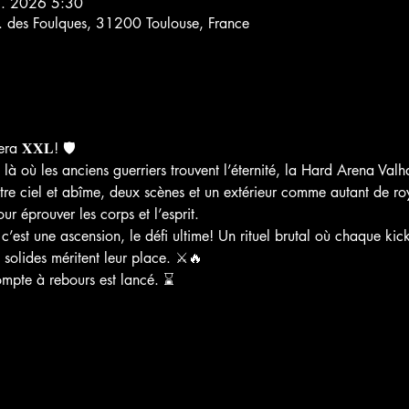
3. 2026 5:30
l. des Foulques, 31200 Toulouse, France
era 𝐗𝐗𝐋! 🛡️
là où les anciens guerriers trouvent l’éternité, la Hard Arena Valha
tre ciel et abîme, deux scènes et un extérieur comme autant de r
 éprouver les corps et l’esprit.
 c’est une ascension, le défi ultime! Un rituel brutal où chaque k
 solides méritent leur place. ⚔️🔥
ompte à rebours est lancé. ⌛️