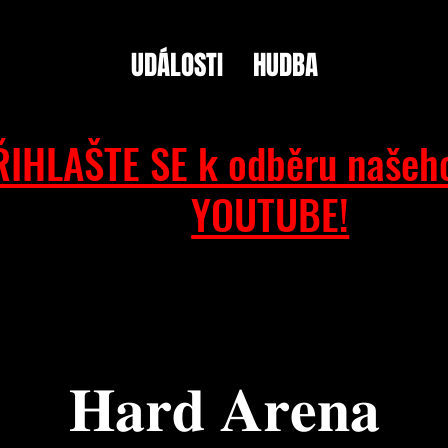
UDÁLOSTI
HUDBA
ŘIHLAŠTE SE k odběru našeh
YOUTUBE!
𝐇𝐚𝐫𝐝 𝐀𝐫𝐞𝐧𝐚