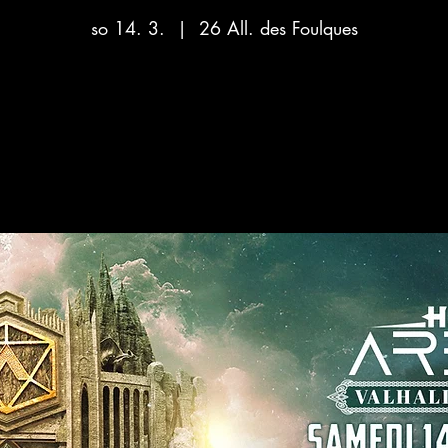
so 14. 3.
  |  
26 All. des Foulques
Aucun billet en vente
Voir d'autres événements