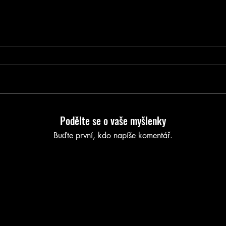
Podělte se o vaše myšlenky
Buďte první, kdo napíše komentář.