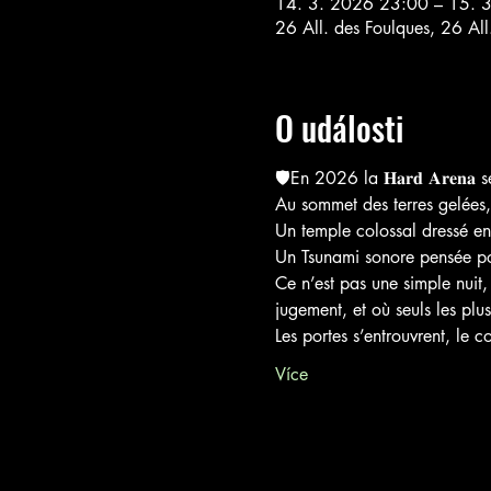
14. 3. 2026 23:00 – 15. 
26 All. des Foulques, 26 Al
O události
🛡️En 2026 la 𝐇𝐚𝐫𝐝 𝐀𝐫𝐞𝐧𝐚 s
Au sommet des terres gelées, 
Un temple colossal dressé en
Un Tsunami sonore pensée pour
Ce n’est pas une simple nuit,
jugement, et où seuls les plus
Les portes s’entrouvrent, le c
Více