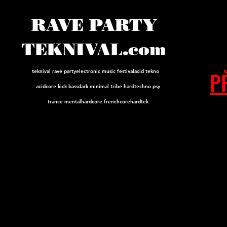
RAVE PARTY
TEKNIVAL.com
P
teknival rave party
electronic music festival
acid tekno
acidcore
kick bass
dark minimal tribe hard
techno psy
trance mental
hardcore frenchcore
hardtek