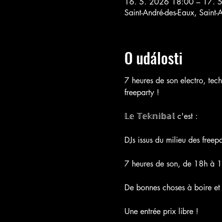
16. 5. 2026 18:00 – 17. 
Saint-André-des-Eaux, Saint-
O události
7 heures de son electro, tech
freeparty !
𝕃𝕖 𝕋𝕖𝕜𝕟𝕚𝕓𝕒𝕝 c'est :
DJs issus du milieu des freepa
7 heures de son, de 18h à 1
De bonnes choses à boire et 
Une entrée prix libre !