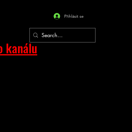
Přihlásit se
o kanálu