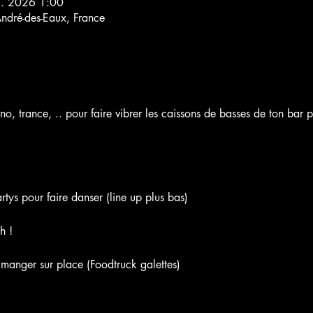
5. 2026 1:00
André-des-Eaux, France
no, trance, .. pour faire vibrer les caissons de basses de ton bar
rtys pour faire danser (line up plus bas)
h !
manger sur place (Foodtruck galettes)