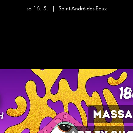
so 16. 5.
  |  
Saint-André-des-Eaux
Aucun billet en vente
Voir d'autres événements