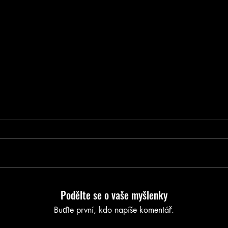
Podělte se o vaše myšlenky
Buďte první, kdo napíše komentář.