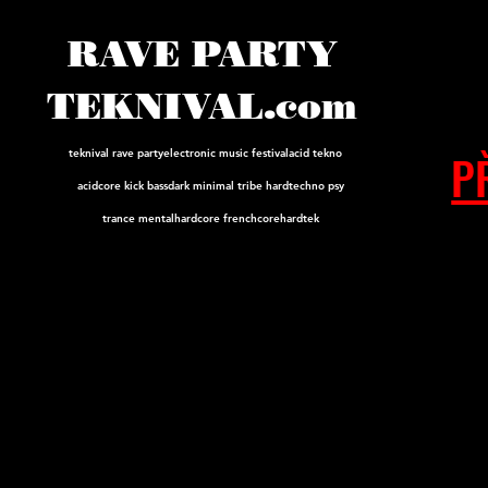
RAVE PARTY
TEKNIVAL.com
P
teknival rave party
electronic music festival
acid tekno
acidcore
kick bass
dark minimal tribe hard
techno psy
trance mental
hardcore frenchcore
hardtek