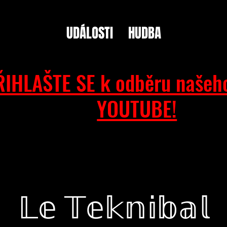
UDÁLOSTI
HUDBA
ŘIHLAŠTE SE k odběru našeh
YOUTUBE!
𝕃𝕖 𝕋𝕖𝕜𝕟𝕚𝕓𝕒𝕝