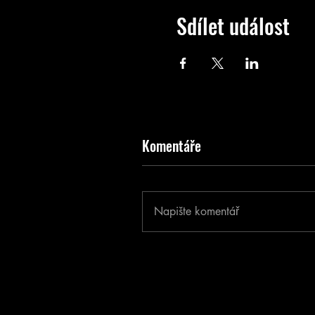
Sdílet událost
Komentáře
Napište komentář