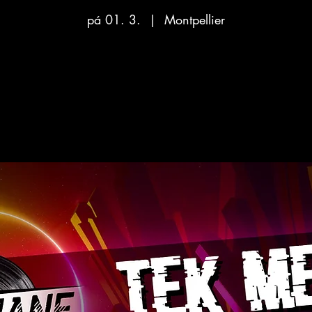
pá 01. 3.
  |  
Montpellier
Aucun billet en vente
Voir d'autres événements