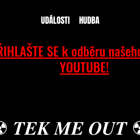
UDÁLOSTI
HUDBA
ŘIHLAŠTE SE k odběru našeh
YOUTUBE!
︎ 𝑻𝑬𝑲 𝑴𝑬 𝑶𝑼𝑻 