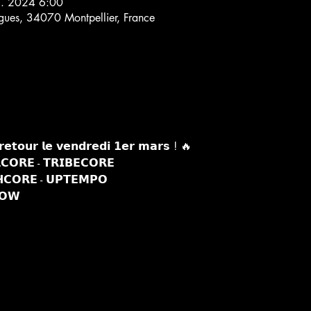
3. 2024 6:00
rgues, 34070 Montpellier, France
𝗲𝘁𝗼𝘂𝗿 𝗹𝗲 𝘃𝗲𝗻𝗱𝗿𝗲𝗱𝗶 𝟭𝗲𝗿 𝗺𝗮𝗿𝘀 ! 🔥
𝗖𝗢𝗥𝗘 - 𝗧𝗥𝗜𝗕𝗘𝗖𝗢𝗥𝗘
𝗖𝗢𝗥𝗘 - 𝗨𝗣𝗧𝗘𝗠𝗣𝗢
𝗢𝗪