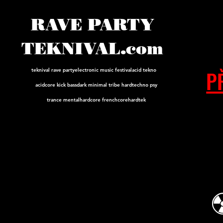
RAVE PARTY
TEKNIVAL.com
P
teknival rave party
electronic music festival
acid tekno
acidcore
kick bass
dark minimal tribe hard
techno psy
trance mental
hardcore frenchcore
hardtek
☢