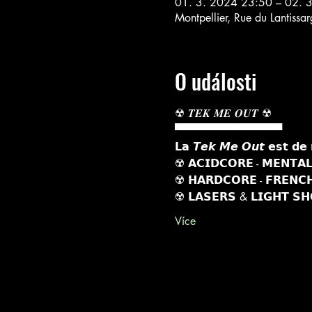
01. 3. 2024 23:50 – 02. 
Montpellier, Rue du Lantissa
O události
☢︎ 𝑻𝑬𝑲 𝑴𝑬 𝑶𝑼𝑻 ☢︎
▀▀▀▀▀▀▀▀▀▀▀▀▀▀
𝗟𝗮 𝙏𝙚𝙠 𝙈𝙚 𝙊𝙪𝙩 𝗲𝘀𝘁 𝗱𝗲 
☢️ 𝗔𝗖𝗜𝗗𝗖𝗢𝗥𝗘 - 𝗠𝗘𝗡𝗧𝗔𝗟
☢️ 𝗛𝗔𝗥𝗗𝗖𝗢𝗥𝗘 - 𝗙𝗥𝗘𝗡𝗖
☢️ 𝗟𝗔𝗦𝗘𝗥𝗦 & 𝗟𝗜𝗚𝗛𝗧 𝗦
Více