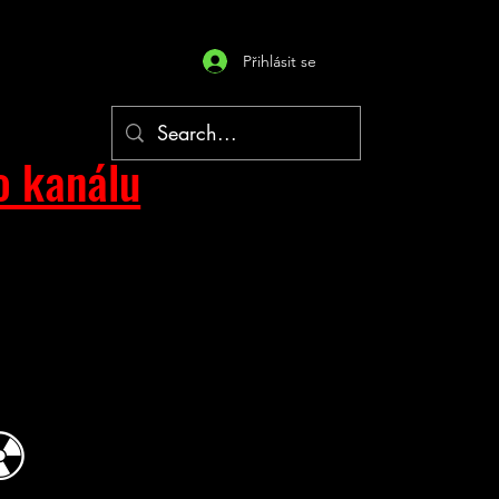
Přihlásit se
o kanálu
☢︎