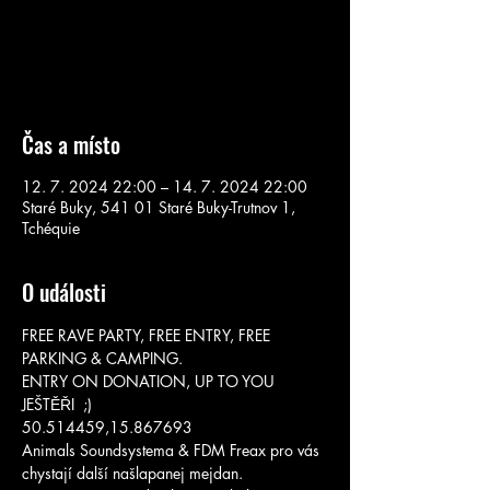
Aucun billet en vente
Voir d'autres événements
Čas a místo
12. 7. 2024 22:00 – 14. 7. 2024 22:00
Staré Buky, 541 01 Staré Buky-Trutnov 1,
Tchéquie
O události
FREE RAVE PARTY, FREE ENTRY, FREE 
PARKING & CAMPING. 
ENTRY ON DONATION, UP TO YOU 
JEŠTĚŘI  ;)
50.514459,15.867693
Animals Soundsystema & FDM Freax pro vás 
chystají další našlapanej mejdan. 