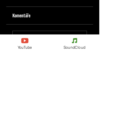
Komentáře
Napište komentář
YouTube
SoundCloud
Podělte se o vaše myšlenky
Buďte první, kdo napíše komentář.
Evènements
Electronic Music
Teknival
Hardcore
festival elektronické hudby
Acidcore
Rave party
Tekno Tribe
Free Party
Acid Tekno
Francie
Mental Tekno
Belgie
Hardtek
Itálie
Tribecore
Česko
Mentalcore
Německo
Hard Techno