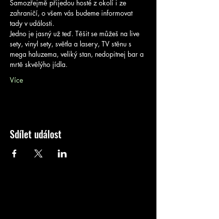
Samozřejmě přijedou hosté z okolí i ze 
zahraničí, o všem vás budeme informovat 
tady v události. 
Jedno je jasný už teď. Těšit se můžeš na live 
sety, vinyl sety, světla a lasery, TV stěnu s 
mega haluzema, veliký stan, nedopitnej bar a 
mrtě skvělýho jídla. 
Více
Sdílet událost