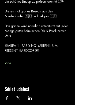
ein schönes Lineup zu präsentieren 🤟😎🤟
Dieses mal gibt es Besuch aus den 
Niederlanden 🇳🇱 und Belgien 🇧🇪 
Das ganze wird natürlich unterstützt mit jeder 
Menge guten heimischen DJs & Produzenten 
🎶🎶
🎼AREA 1 - EARLY HC - MILLENNIUM - 
PRESENT HARDCORE🎼
Více
Sdílet událost