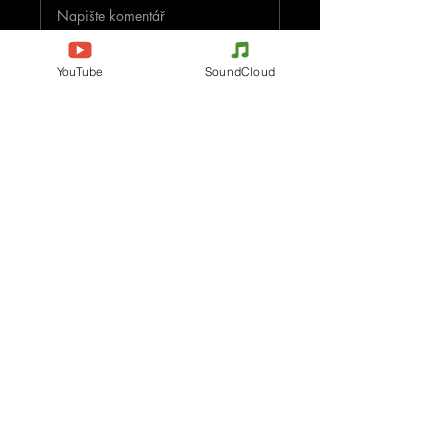
Napište komentář
Podělte se o vaše myšlenky
YouTube
SoundCloud
Buďte první, kdo napíše komentář.
Evènements
Electronic Music
Teknival
Hardcore
festival elektronické hudby
Acidcore
Rave party
Tekno Tribe
Free Party
Acid Tekno
Francie
Mental Tekno
Belgie
Hardtek
Itálie
Tribecore
Česko
Mentalcore
Německo
Hard Techno
Španělsko
Psychedelický trance
Holandsko
Dark minimal
Progresivní trance