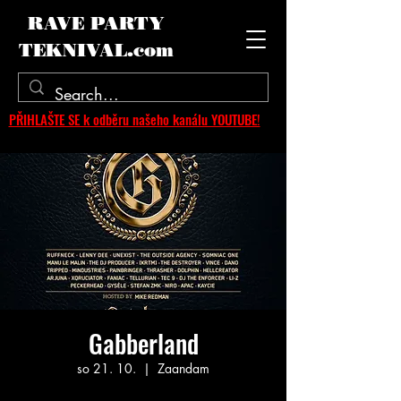
RAVE PARTY
TEKNIVAL.com
PŘIHLAŠTE SE k odběru našeho kanálu YOUTUBE!
Gabberland
so 21. 10.
  |  
Zaandam