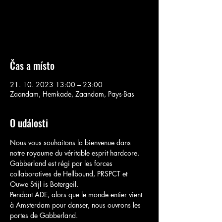
Aucun billet en vente
Voir d'autres événements
Čas a místo
21. 10. 2023 13:00 – 23:00
Zaandam, Hemkade, Zaandam, Pays-Bas
O události
Nous vous souhaitons la bienvenue dans 
notre royaume du véritable esprit hardcore. 
Gabberland est régi par les forces 
collaboratives de Hellbound, PRSPCT et 
Ouwe Stijl is Botergeil.
Pendant ADE, alors que le monde entier vient 
à Amsterdam pour danser, nous ouvrons les 
portes de Gabberland.