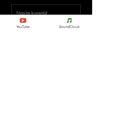
Napište komentář
YouTube
SoundCloud
Podělte se o vaše myšlenky
Buďte první, kdo napíše komentář.
Evènements
Electronic Music
Teknival
Hardcore
festival elektronické hudby
Acidcore
Rave party
Tekno Tribe
Free Party
Acid Tekno
Francie
Mental Tekno
Belgie
Hardtek
Itálie
Tribecore
Česko
Mentalcore
Německo
Hard Techno
Španělsko
Psychedelický trance
Holandsko
Dark minimal
Progresivní trance