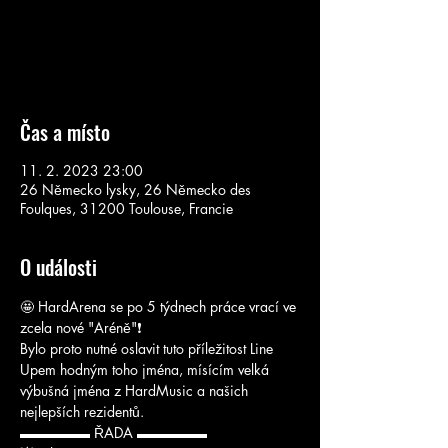
Žádné vstupenky v prodeji
Podívejte se na další akce
Čas a místo
11. 2. 2023 23:00
26 Německo lysky, 26 Německo des
Foulques, 31200 Toulouse, Francie
O události
🤩 HardArena se po 5 týdnech práce vrací ve 
zcela nové "Aréně"❗
Bylo proto nutné oslavit tuto příležitost Line 
Upem hodným toho jména, mísícím velká 
výbušná jména z HardMusic a našich 
nejlepších rezidentů.
▬▬▬▬▬ ŘADA ▬▬▬▬▬