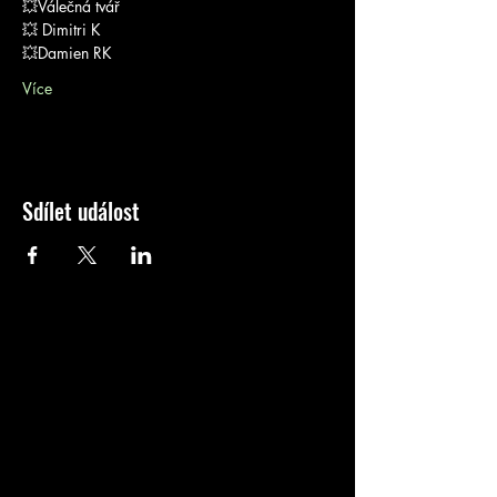
💥Válečná tvář
💥 Dimitri K
💥Damien RK
Více
Sdílet událost