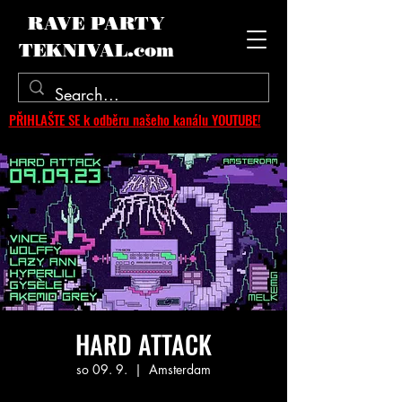
RAVE PARTY
TEKNIVAL.com
PŘIHLAŠTE SE k odběru našeho kanálu YOUTUBE!
HARD ATTACK
so 09. 9.
  |  
Amsterdam