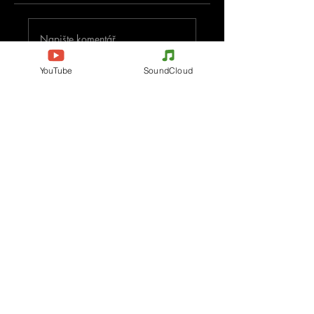
Napište komentář
YouTube
SoundCloud
Podělte se o vaše myšlenky
Buďte první, kdo napíše komentář.
Evènements
Electronic Music
Teknival
Hardcore
festival elektronické hudby
Acidcore
Rave party
Tekno Tribe
Free Party
Acid Tekno
Francie
Mental Tekno
Belgie
Hardtek
Itálie
Tribecore
Česko
Mentalcore
Německo
Hard Techno
Španělsko
Psychedelický trance
Holandsko
Dark minimal
Progresivní trance