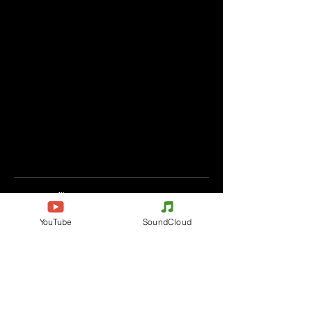
Komentáře
YouTube
SoundCloud
Napište komentář
Podělte se o vaše myšlenky
Buďte první, kdo napíše komentář.