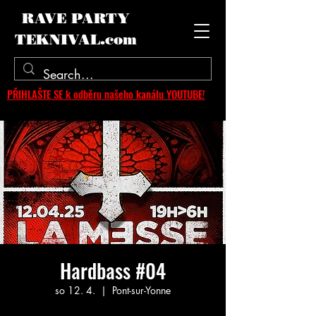
RAVE PARTY
TEKNIVAL.com
PŘIHLAŠTE SE k odběru našeho kanálu YOUTUBE!
Hardbass #04
so 12. 4.
  |  
Pont-sur-Yonne