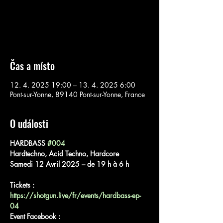
Aucun billet en vente
Voir d'autres événements
Čas a místo
12. 4. 2025 19:00 – 13. 4. 2025 6:00
Pont-sur-Yonne, 89140 Pont-sur-Yonne, France
O události
HARDBASS 
#004
Hardtechno, Acid Techno, Hardcore  
Samedi 12 Avril 2025 – de 19 h à 6 h   
Tickets : 
https://shotgun.live/fr/events/hardbass-ep-
04
Event Facebook : 