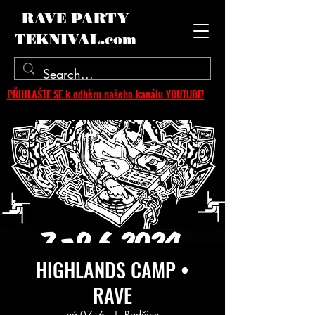
RAVE PARTY
TEKNIVAL.com
PŘIHLAŠTE SE k odběru našeho kanálu YOUTUBE!
HIGHLANDS CAMP •
RAVE
pá 07. 6.
  |  
Radčice