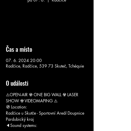
Aucun billet en vente
Voir d'autres événements
Čas a místo
07. 6. 2024 20:00
Radčice, Radčice, 539 73 Skuteč, Tchéquie
O události
⚠️OPEN-AIR ☢️ ONE BIG WALL ☢️ LASER 
SHOW ☢️ VIDEOMAPING ⚠️
🧭 Location:
Radčice u Skutče - Sportovní Areál Doupnice
Pardubický kraj
🔈Sound systems: