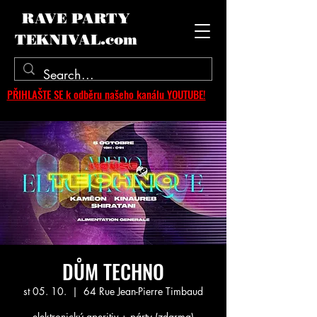
RAVE PARTY
TEKNIVAL.com
PŘIHLAŠTE SE k odběru našeho kanálu YOUTUBE!
DŮM TECHNO
st 05. 10.
  |  
64 Rue Jean-Pierre Timbaud
elektronický aperitiv + párty (zdarma)