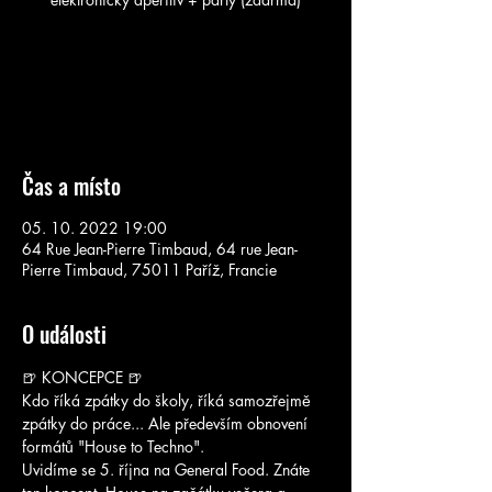
Žádné vstupenky v prodeji
Podívejte se na další akce
Čas a místo
05. 10. 2022 19:00
64 Rue Jean-Pierre Timbaud, 64 rue Jean-
Pierre Timbaud, 75011 Paříž, Francie
O události
🍺 KONCEPCE 🍺
Kdo říká zpátky do školy, říká samozřejmě 
zpátky do práce... Ale především obnovení 
formátů "House to Techno".
Uvidíme se 5. října na General Food. Znáte 