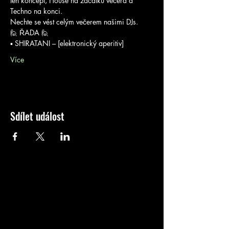
ten koncept, House na začátku večera a 
Techno na konci.
Nechte se vést celým večerem našimi DJs.
🙋 ŘADA 🙋
▪️ SHIRATANI – [elektronický aperitiv]
Více
Sdílet událost