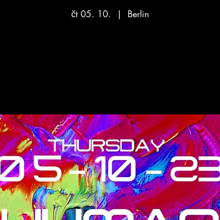
čt 05. 10.
  |  
Berlin
Aucun billet en vente
Voir d'autres événements