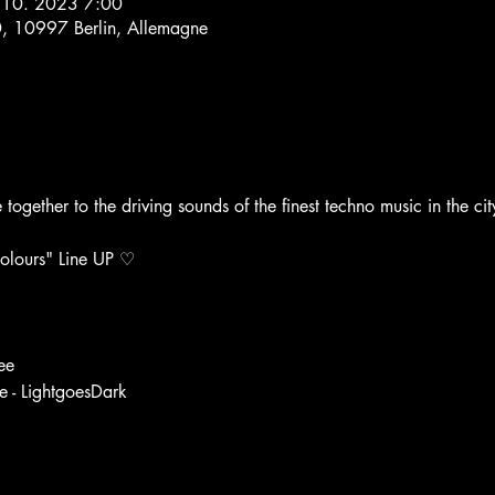
 10. 2023 7:00
20, 10997 Berlin, Allemagne
together to the driving sounds of the finest techno music in the cit
olours" Line UP ♡
ee
e - LightgoesDark