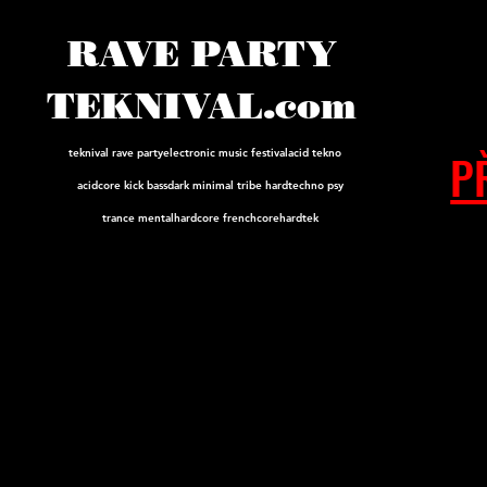
RAVE PARTY
TEKNIVAL.com
P
teknival rave party
electronic music festival
acid tekno
acidcore
kick bass
dark minimal tribe hard
techno psy
trance mental
hardcore frenchcore
hardtek