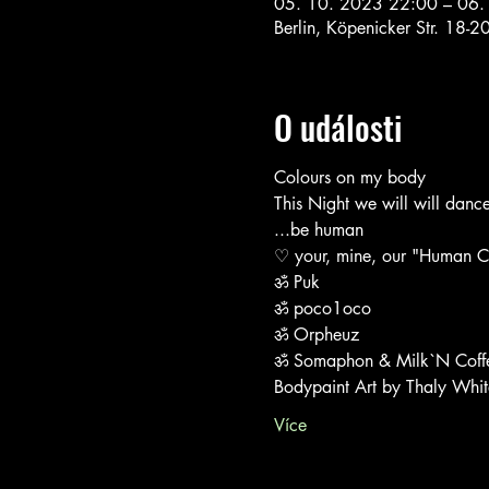
05. 10. 2023 22:00 – 06.
Berlin, Köpenicker Str. 18-
O události
Colours on my body
This Night we will will dance 
...be human
♡ your, mine, our "Human C
ॐ Puk

ॐ poco1oco

ॐ Orpheuz

ॐ Somaphon & Milk`N Coff
Bodypaint Art by Thaly Whit
Více