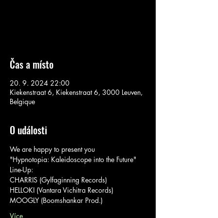
Aucun billet en vente
Voir d'autres événements
Čas a místo
20. 9. 2024 22:00
Kiekenstraat 6, Kiekenstraat 6, 3000 Leuven,
Belgique
O události
We are happy to present you
"Hypnotopia: Kaleidoscope into the Future"
Line-Up: 
CHARRIS (Gylfaginning Records) 
HELLOKI (Vantara Vichitra Records) 
MOOGLY (Boomshankar Prod.)
Více