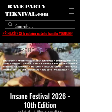
RAVE PARTY
TEKNIVAL.com
PŘIHLAŠTE SE k odběru našeho kanálu YOUTUBE!
Insane Festival 2026 -
10th Edition
čt 14. 5.
  |  
Plan d'eau d'Apt