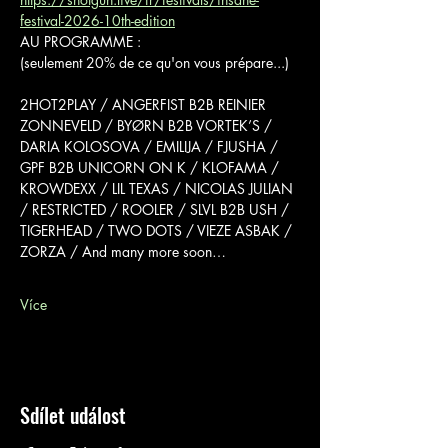
festival-2026-10th-edition
AU PROGRAMME :
(seulement 20% de ce qu'on vous prépare...)
2HOT2PLAY / ANGERFIST B2B REINIER 
ZONNEVELD / BYØRN B2B VORTEK’S / 
DARIA KOLOSOVA / EMILIJA / FJUSHA / 
GPF B2B UNICORN ON K / KLOFAMA / 
KROWDEXX / LIL TEXAS / NICOLAS JULIAN 
/ RESTRICTED / ROOLER / SLVL B2B USH / 
TIGERHEAD / TWO DOTS / VIEZE ASBAK / 
ZORZA / And many more soon…
Více
Sdílet událost