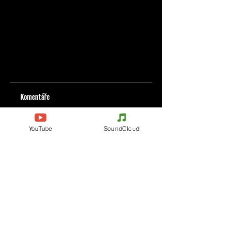
Komentáře
YouTube
SoundCloud
Napište komentář
Podělte se o vaše myšlenky
Buďte první, kdo napíše komentář.
Evènements
Electronic Music