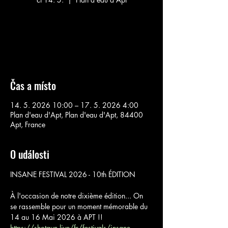
Aucun billet en vente
Voir d'autres événements
Čas a místo
14. 5. 2026 10:00 – 17. 5. 2026 4:00
Plan d'eau d'Apt, Plan d'eau d'Apt, 84400
Apt, France
O události
INSANE FESTIVAL 2026 - 10th ÉDITION
À l'occasion de notre dixième édition... On 
se rassemble pour un moment mémorable du 
14 au 16 Mai 2026 à APT !!
https://shotgun.live/fr/festivals/insane-