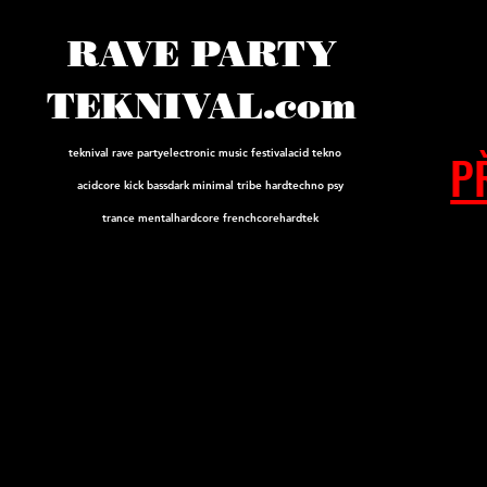
RAVE PARTY
TEKNIVAL.com
P
teknival rave party
electronic music festival
acid tekno
acidcore
kick bass
dark minimal tribe hard
techno psy
trance mental
hardcore frenchcore
hardtek