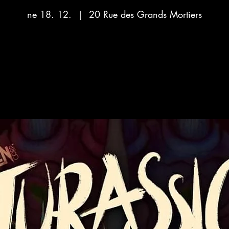
ne 18. 12.
  |  
20 Rue des Grands Mortiers
Žádné vstupenky v prodeji
Podívejte se na další akce