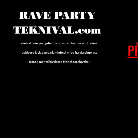
RAVE PARTY
TEKNIVAL.com
P
teknival rave party
electronic music festival
acid tekno
acidcore
kick bass
dark minimal tribe hard
techno psy
trance mental
hardcore frenchcore
hardtek