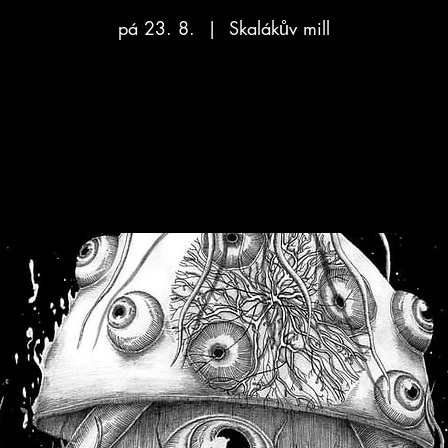
pá 23. 8.
  |  
Skalákův mill
Aucun billet en vente
Voir d'autres événements