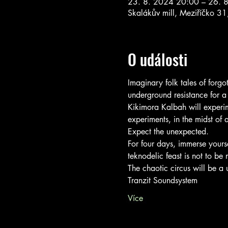
23. 8. 2024 20:00 – 26. 
Skalákův mill, Meziříčko 31
O události
Imaginary folk tales of forgo
underground resistance for a
Kikimora Kalbah will experim
experiments, in the midst of 
Expect the unexpected.
For four days, immerse yourse
teknodelic feast is not to be 
The chaotic circus will be a 
Tranzit Soundsystem
Více