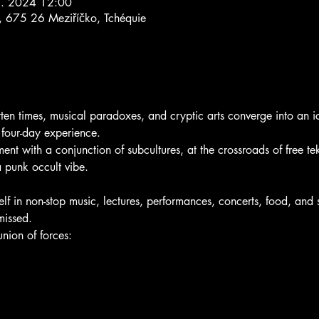
8. 2024 12:00
, 675 26 Meziříčko, Tchéquie
tten times, musical paradoxes, and cryptic arts converge into an 
 four-day experience. 
ent with a conjunction of subcultures, at the crossroads of free 
a punk occult vibe. 
lf in non-stop music, lectures, performances, concerts, food, and s
missed.
union of forces: