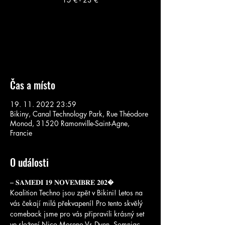
Žádné vstupenky v prodeji
Podívejte se na další akce
Čas a místo
19. 11. 2022 23:59
Bikiny, Canal Technology Park, Rue Théodore
Monod, 31520 Ramonville-Saint-Agne,
Francie
O události
– 𝐒𝐀𝐌𝐄𝐃𝐈 𝟏𝟗 𝐍𝐎𝐕𝐄𝐌𝐁𝐑𝐄 𝟐𝟎𝟐�
Koalition Techno jsou zpět v Bikini! Letos na 
vás čekají milá překvapení! Pro tento skvělý 
comeback jsme pro vás připravili krásný set 
ve složení Nico Moreno Vs Dyen, Somniac 