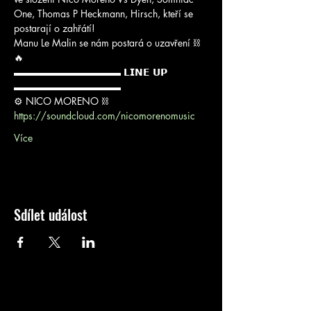
One, Thomas P Heckmann, Hirsch, kteří se 
postarají o zahřátí! 
Manu Le Malin se nám postará o uzavření ⛓
🔥
▬▬▬▬▬▬▬▬▬▬▬ 𝗟𝗜𝗡𝗘 𝗨𝗣 
▬▬▬▬▬▬▬▬▬▬▬
⚙ NICO MORENO ⛓
https://soundcloud.com/nicomorenomusic
Více
Sdílet událost