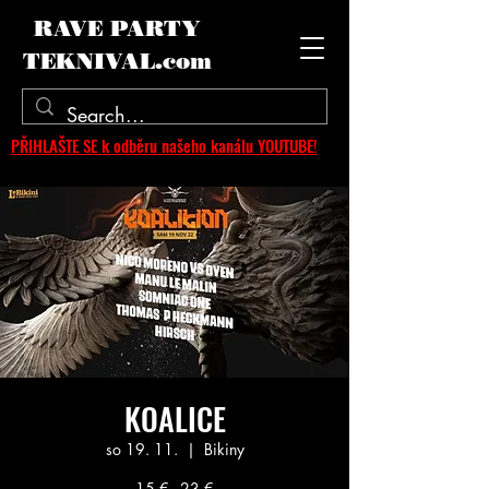
RAVE PARTY
TEKNIVAL.com
PŘIHLAŠTE SE k odběru našeho kanálu YOUTUBE!
KOALICE
so 19. 11.
  |  
Bikiny
15 € - 23 €