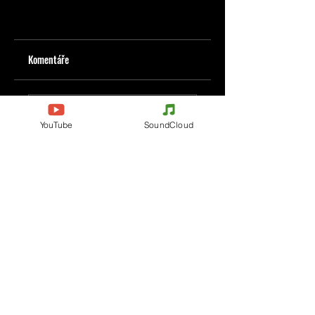
Komentáře
Napište komentář
YouTube
SoundCloud
Podělte se o vaše myšlenky
Buďte první, kdo napíše komentář.
Evènements
Electronic Music
Teknival
Hardcore
festival elektronické hudby
Acidcore
Rave party
Tekno Tribe
Free Party
Acid Tekno
Francie
Mental Tekno
Belgie
Hardtek
Itálie
Tribecore