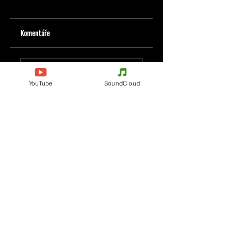
Komentáře
Napište komentář
YouTube
SoundCloud
Podělte se o vaše myšlenky
Buďte první, kdo napíše komentář.
Evènements
Electronic Music
Teknival
Hardcore
festival elektronické hudby
Acidcore
Rave party
Tekno Tribe
Free Party
Acid Tekno
Francie
Mental Tekno
Belgie
Hardtek
Itálie
Tribecore
Česko
Mentalcore