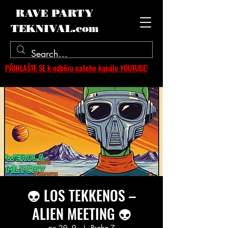
RAVE PARTY
TEKNIVAL.com
PŘIHLAŠTE SE k odběru našeho kanálu YOUTUBE!
👽 LOS TEKKENOS –
ALIEN MEETING 👽
po 29. 9.
  |  
Praha 7