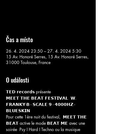
Aucun billet en vente
Voir d'autres événements
Čas a místo
26. 4. 2024 23:50 – 27. 4. 2024 5:30
15 Av. Honoré Serres, 15 Av. Honoré Serres,
31000 Toulouse, France
O události
𝗧𝗘𝗗 𝗿𝗲𝗰𝗼𝗿𝗱𝘀 présente
𝗠𝗘𝗘𝗧 𝗧𝗛𝗘 𝗕𝗘𝗔𝗧 𝗙𝗘𝗦𝗧𝗜𝗩𝗔𝗟  𝗪. 
𝗙𝗥𝗔𝗡𝗞𝗬-𝗕 - 𝗦𝗖𝗔𝗟𝗘 𝟵 - 𝟰𝟬𝟬𝟬𝗛𝗭 - 
𝗕𝗟𝗨𝗘𝗦𝗞𝗜𝗡 
Pour cette 1ère nuit du festival,  𝗠𝗘𝗘𝗧 𝗧𝗛𝗘 
𝗕𝗘𝗔𝗧 active le mode 𝗕𝗘𝗔𝗧 𝗠𝗘 avec une 
soirée  Psy I Hard I Techno ou la musique 