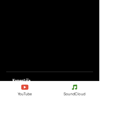
Komentáře
YouTube
SoundCloud
Napište komentář
Podělte se o vaše myšlenky
Buďte první, kdo napíše komentář.