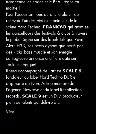
transcende les codes et le BEAT règne en 
maitre ! 
Pour l’occasion nous aurons le plaisir de 
recevoir l’un des étoiles montantes de la 
scène Hard Techno, 𝗙𝗥𝗔𝗡𝗞𝗬-𝗕 qui atomise 
les dancefloors des festivals & clubs à travers 
le globe. Signé sur des labels tels que Rave 
Alert, H33, ses beats dynamique porté par 
des kicks bass musclé et son énergie 
contagieuse annonce une 1ère date sur 
Toulouse épique! 
Il sera accompagné de l'artiste 𝗦𝗖𝗔𝗟𝗘 𝟵, 
fondateur du label Hard Techno DUR et 
originaire de Lyon. Artiste membre de 
l'agence Newrave et du label Recollection 
records, 𝗦𝗖𝗔𝗟𝗘 𝟵 est un Dj / producteur 
plein de talents qui délivre à…
Více