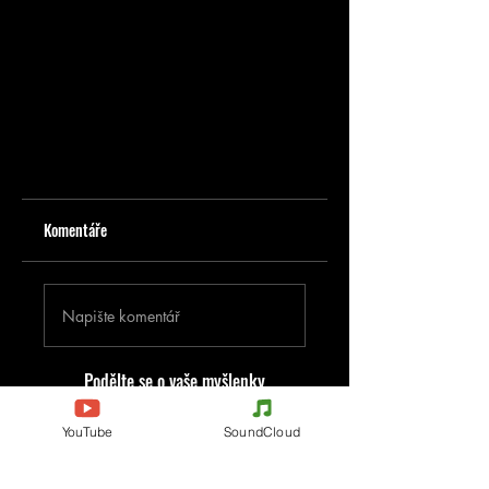
Komentáře
Napište komentář
Podělte se o vaše myšlenky
Buďte první, kdo napíše komentář.
YouTube
SoundCloud