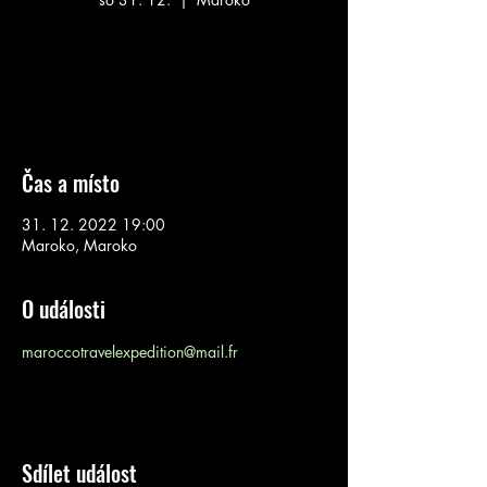
Žádné vstupenky v prodeji
Podívejte se na další akce
Čas a místo
31. 12. 2022 19:00
Maroko, Maroko
O události
maroccotravelexpedition@mail.fr
Sdílet událost