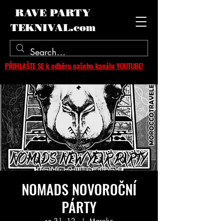
RAVE PARTY
TEKNIVAL.com
PŘIHLAŠTE SE k odběru našeho kanálu YOUTUBE!
NOMADS NOVOROČNÍ
PÁRTY
so 31. 12.
  |  
Maroko