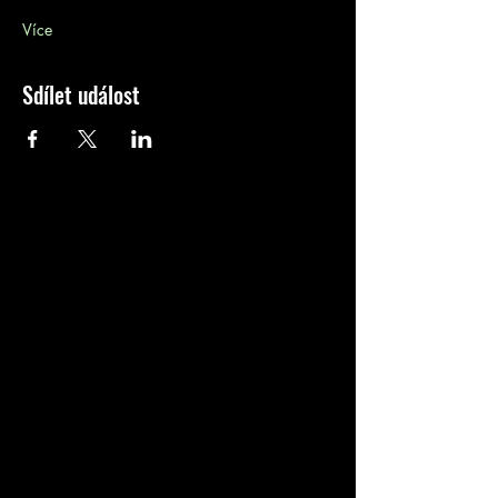
Více
Sdílet událost