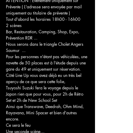
ATTENTION : Événement uniquement sur 
Prévente ( L'adresse sera envoyée par mail 
uniquement au titulaire de prévente )

Tout d'abord les horaires 18h00 - 16h00

2 scènes

Bar, Restauration, Camping, Shop, Expo, 
Prévention RDR ...

Nous serons dans le triangle Cholet Angers 
Saumur  ...

Pour les personnes n'étant pas véhiculées, une 
navette de 50 places est à l'étude depuis une 
gare du 49 et uniquement sur réservation.

Côté Line Up vous avez déjà eu un très bel 
aperçu de ce que sera cette folie,

Tsuyoshi Suzuki fera le voyage depuis le 
Japon rien que pour vous, pour 2h de Rétro 
Set et 2h de New School Set

Ainsi que Transwave, Deedrah, Ohm Mind, 
Rayavana, Mini Spacer et bien d'autres 
encore.

Ce sera le feu

Une seconde scène…