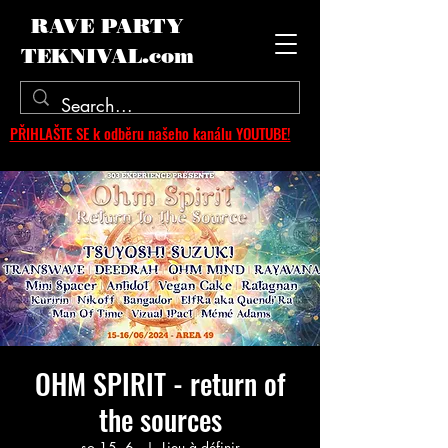
RAVE PARTY
TEKNIVAL.com
PŘIHLAŠTE SE k odběru našeho kanálu YOUTUBE!
OHM SPIRIT - return of
the sources
so 15. 6.
  |  
Lieu à définir