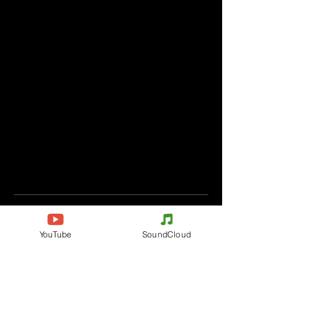
Komentáře
YouTube
SoundCloud
Napište komentář
Podělte se o vaše myšlenky