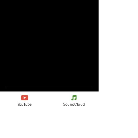
Komentáře
YouTube
SoundCloud
Napište komentář