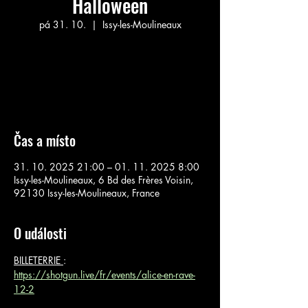
Halloween
pá 31. 10.
  |  
Issy-les-Moulineaux
Aucun billet en vente
Voir d'autres événements
Čas a místo
31. 10. 2025 21:00 – 01. 11. 2025 8:00
Issy-les-Moulineaux, 6 Bd des Frères Voisin,
92130 Issy-les-Moulineaux, France
O události
BILLETERRIE 
: 
https://shotgun.live/fr/events/alice-en-rave-
12-2