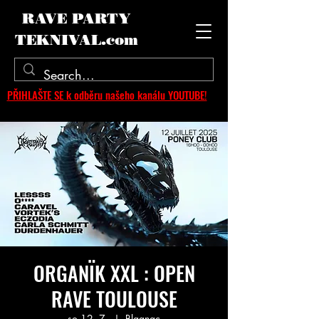
RAVE PARTY
TEKNIVAL.com
PŘIHLAŠTE SE k odběru našeho kanálu YOUTUBE!
ORGANÏK XXL : OPEN
RAVE TOULOUSE
so 12. 7.
  |  
Blagnac