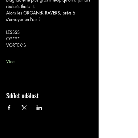
réalisé, that’s it.
Alors les ORGAN:K RAVERS, prêts à 
s’envoyer en l’air ?
LESSSS
O****
VORTEK’S
Více
Sdílet událost