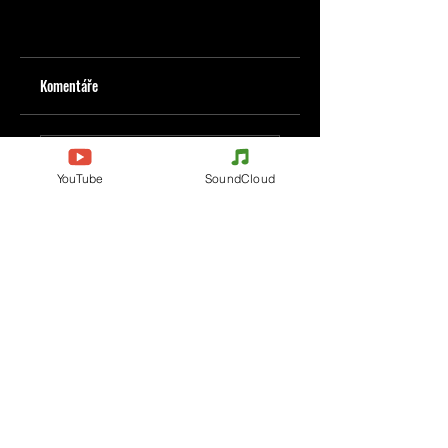
Komentáře
Napište komentář
YouTube
SoundCloud
Podělte se o vaše myšlenky
Buďte první, kdo napíše komentář.
Evènements
Electronic Music
Teknival
Hardcore
festival elektronické hudby
Acidcore
Rave party
Tekno Tribe
Free Party
Acid Tekno
Francie
Mental Tekno
Belgie
Hardtek
Itálie
Tribecore