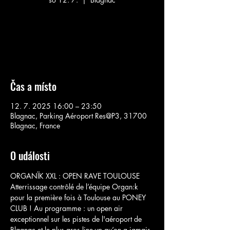
Aucun billet en vente
Voir d'autres événements
Čas a místo
12. 7. 2025 16:00 – 23:50
Blagnac, Parking Aéroport Res@P3, 31700
Blagnac, France
O události
ORGANÏK XXL : OPEN RAVE TOULOUSE
Atterrissage contrôlé de l’équipe Organ:k 
pour la première fois à Toulouse au PONEY 
CLUB ! Au programme : un open air 
exceptionnel sur les pistes de l'aéroport de 
Blagnac et le plus gros line-up qu’on a jamais 