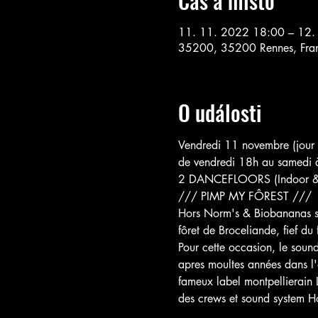
Čas a místo
11. 11. 2022 18:00 – 12.
35200, 35200 Rennes, Fra
O události
Vendredi 11 novembre (jour f
de vendredi 18h au samedi 
2 DANCEFLOORS (Indoor &
/// PIMP MY FÔREST ///
Hors Norm's & Biobananas s'as
fôret de Broceliande, fief du
Pour cette occasion, le soun
apres moultes années dans l
fameux label montpellierain L
des crews et sound system H