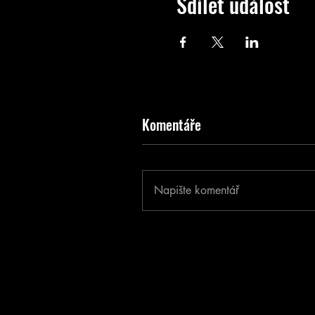
Sdílet událost
Komentáře
Napište komentář