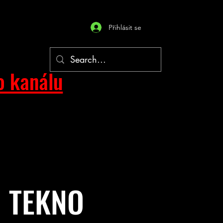
Přihlásit se
o kanálu
G TEKNO