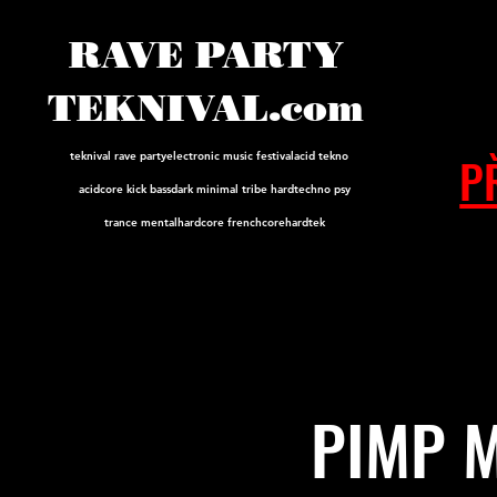
RAVE PARTY
TEKNIVAL.com
P
teknival rave party
electronic music festival
acid tekno
acidcore
kick bass
dark minimal tribe hard
techno psy
trance mental
hardcore frenchcore
hardtek
PIMP M