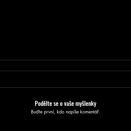
Podělte se o vaše myšlenky
Buďte první, kdo napíše komentář.