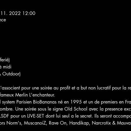
 11. 2022 12:00
nce
erié)
à midi
 Outdoor)
socient pour une soirée au profit et a but non lucratif pour la re
 fameux Merlin L'enchanteur.
d system Parisien BioBananas né en 1995 et un de premiers en Fra
'ombre. Une soirée sous le signe Old School avec la presence ex
SDF pour un LIVE-SET dont lui seul a le secret. Ils seront accompa
ors Norm's, MuscanoiZ, Rave On, Handikap, Narcrotix & Mauvais