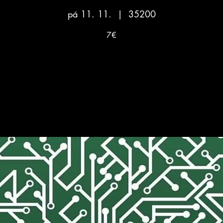
pá 11. 11.
  |  
35200
7€
Aucun billet en vente
Voir d'autres événements