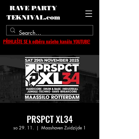
RAVE PARTY
TEKNIVAL.com
PŘIHLAŠTE SE k odběru našeho kanálu YOUTUBE!
PRSPCT XL34
so 29. 11.
  |  
Maashaven Zuidzijde 1