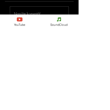
Napište komentář
YouTube
SoundCloud
Podělte se o vaše myšlenky
Buďte první, kdo napíše komentář.
Evènements
Electronic Music
Teknival
Hardcore
festival elektronické hudby
Acidcore
Rave party
Tekno Tribe
Free Party
Acid Tekno
Francie
Mental Tekno
Belgie
Hardtek
Itálie
Tribecore
Česko
Mentalcore
Německo
Hard Techno
Španělsko
Psychedelický trance
Holandsko
Dark minimal
Progresivní trance