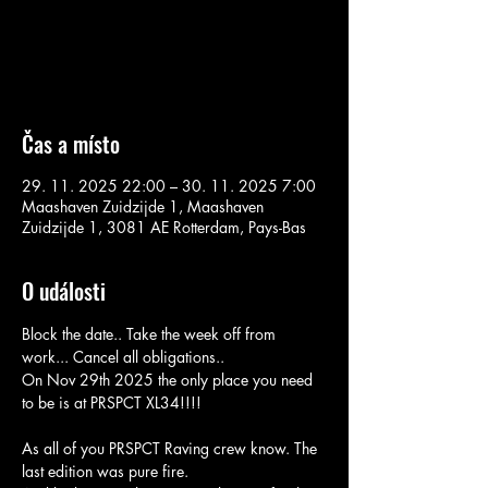
Aucun billet en vente
Voir d'autres événements
Čas a místo
29. 11. 2025 22:00 – 30. 11. 2025 7:00
Maashaven Zuidzijde 1, Maashaven
Zuidzijde 1, 3081 AE Rotterdam, Pays-Bas
O události
Block the date.. Take the week off from 
work... Cancel all obligations..
On Nov 29th 2025 the only place you need 
to be is at PRSPCT XL34!!!!
As all of you PRSPCT Raving crew know. The 
last edition was pure fire. 