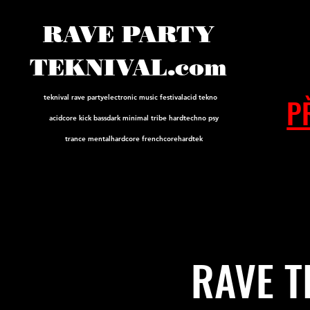
RAVE PARTY
TEKNIVAL.com
P
teknival rave party
electronic music festival
acid tekno
acidcore
kick bass
dark minimal tribe hard
techno psy
trance mental
hardcore frenchcore
hardtek
RAVE T