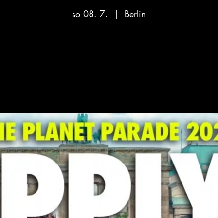
so 08. 7.
  |  
Berlin
Aucun billet en vente
Voir d'autres événements