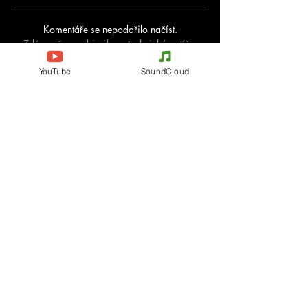
Komentáře se nepodařilo načíst.
Zdá se, že se objevily se technické potíže.
Zkuste se znovu připojit nebo stránku obnovit.
YouTube
SoundCloud
Obnovit
Evènements
Electronic Music
Teknival
Hardcore
festival elektronické hudby
Acidcore
Rave party
Tekno Tribe
Free Party
Acid Tekno
Francie
Mental Tekno
Belgie
Hardtek
Itálie
Tribecore
Česko
Mentalcore
Německo
Hard Techno
Španělsko
Psychedelický trance
Holandsko
Dark minimal
Progresivní trance