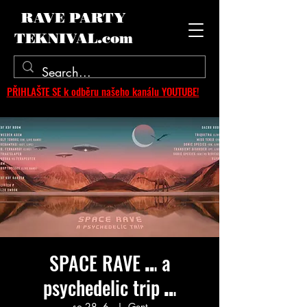
RAVE PARTY
TEKNIVAL.com
PŘIHLAŠTE SE k odběru našeho kanálu YOUTUBE!
SPACE RAVE ⑉ a
psychedelic trip ⑉
so 28. 6.
  |  
Gent