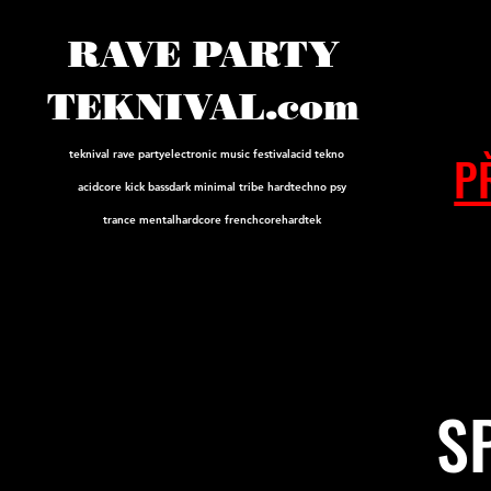
RAVE PARTY
TEKNIVAL.com
P
teknival rave party
electronic music festival
acid tekno
acidcore
kick bass
dark minimal tribe hard
techno psy
trance mental
hardcore frenchcore
hardtek
S