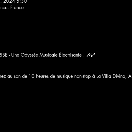
6. 2024 5:30
ence, France
IBE - Une Odyssée Musicale Électrisante ! 🎶🌌
ez au son de 10 heures de musique non-stop à La Villa Divina, Ai