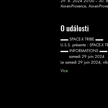
29. 6. 2024 20:00 – 30. 
Aix-en-Provence, Aix-en-Prov
O události
▬▬ SPACE-X TRIBE ▬▬
U.S.S. présente : SPACE-X TR
▬▬ INFORMATIONS ▬▬
       samedi 29 juin 2024
Le samedi 29 juin 2024, vibr
Více