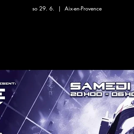
so 29. 6.
  |  
Aix-en-Provence
Aucun billet en vente
Voir d'autres événements