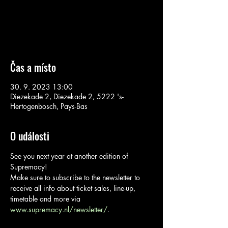
Aucun billet en vente
Voir d'autres événements
Čas a místo
30. 9. 2023 13:00
Diezekade 2, Diezekade 2, 5222 's-
Hertogenbosch, Pays-Bas
O události
See you next year at another edition of 
Supremacy! 
Make sure to subscribe to the newsletter to 
receive all info about ticket sales, line-up, 
timetable and more via 
www.supremacy.nl/newsletter/
.