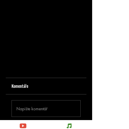
Komentáře
Napište komentář
Podělte se o vaše myšlenky