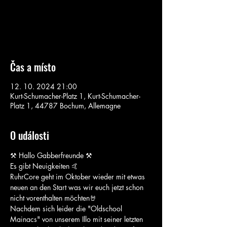
Aucun billet en vente
Voir d'autres événements
Čas a místo
12. 10. 2024 21:00
Kurt-Schumacher-Platz 1, Kurt-Schumacher-
Platz 1, 44787 Bochum, Allemagne
O události
⚒ Hallo Gabberfreunde ⚒ 
Es gibt Neuigkeiten 🤙 
RuhrCore geht im Oktober wieder mit etwas 
neuen an den Start was wir euch jetzt schon 
nicht vorenthalten möchten🤘 
Nachdem sich leider die "Oldschool 
Mainacs" von unserem Illo mit seiner letzten 