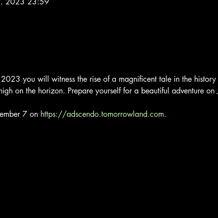
7. 2023 23:59
2023 you will witness the rise of a magnificent tale in the histor
 high on the horizon. Prepare yourself for a beautiful adventure on 
ecember 7 on 
https://adscendo.tomorrowland.com
.