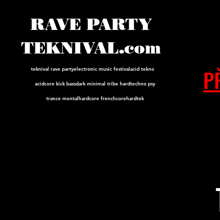
RAVE PARTY
TEKNIVAL.com
P
teknival rave party
electronic music festival
acid tekno
acidcore
kick bass
dark minimal tribe hard
techno psy
trance mental
hardcore frenchcore
hardtek