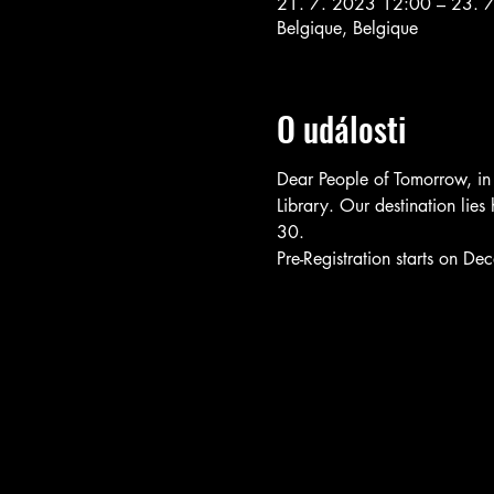
21. 7. 2023 12:00 – 23. 
Belgique, Belgique
O události
Dear People of Tomorrow, in 
Library. Our destination lies
30.
Pre-Registration starts on D