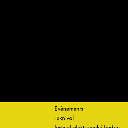
Evènements
Teknival
festival elektronické hudby