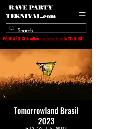
RAVE PARTY
TEKNIVAL.com
PŘIHLAŠTE SE k odběru našeho kanálu YOUTUBE!
Tomorrowland Brasil
2023
čt 12. 10.
  |  
Itu, BRESIL