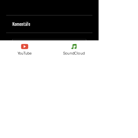
Komentáře
Napište komentář
YouTube
SoundCloud
Podělte se o vaše myšlenky
Buďte první, kdo napíše komentář.
Evènements
Electronic Music
Teknival
Hardcore
festival elektronické hudby
Acidcore
Rave party
Tekno Tribe
Free Party
Acid Tekno
Francie
Mental Tekno
Belgie
Hardtek
Itálie
Tribecore
Česko
Mentalcore