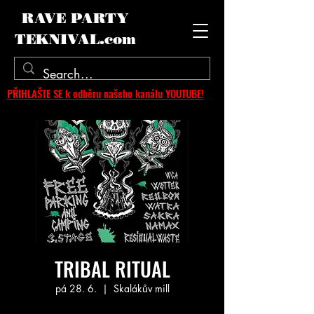
RAVE PARTY
TEKNIVAL.com
PŘIHLAŠTE SE k odběru našeho kanálu YOUTUBE!
TRIBAL RITUAL
pá 28. 6.
  |  
Skalákův mill