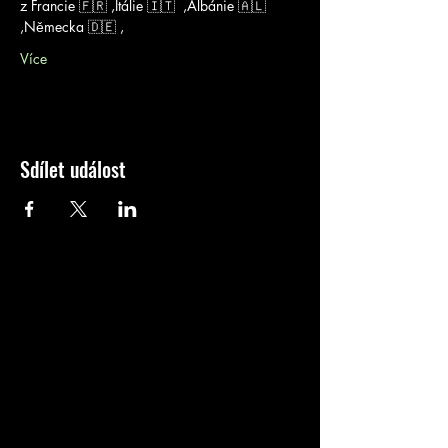
z Francie 🇫🇷 ,Itálie 🇮🇹  ,Albánie 🇦🇱  
,Německa 🇩🇪 ,
Více
Sdílet událost