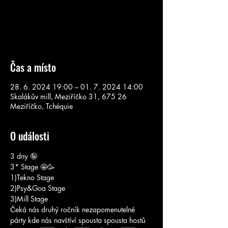
Aucun billet en vente
Voir d'autres événements
Čas a místo
28. 6. 2024 19:00 – 01. 7. 2024 14:00
Skalákův mill, Meziříčko 31, 675 26
Meziříčko, Tchéquie
O události
3 dny 🤪
3* Stage 🤩🥳
1)Tekno Stage 
2)Psy&Goa Stage 
3)Mill Stage
Čeká nás druhý ročník nezapomenutelné 
párty kde nás navštíví spousta spousta hostů 