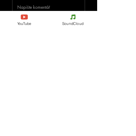
Napište komentář
YouTube
SoundCloud
Podělte se o vaše myšlenky
Buďte první, kdo napíše komentář.
Evènements
Electronic Music
Teknival
Hardcore
festival elektronické hudby
Acidcore
Rave party
Tekno Tribe
Free Party
Acid Tekno
Francie
Mental Tekno
Belgie
Hardtek
Itálie
Tribecore
Česko
Mentalcore
Německo
Hard Techno
Španělsko
Psychedelický trance
Holandsko
Dark minimal
Progresivní trance