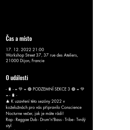
Žádné vstupenky v prodeji
Podívejte se na další akce
Čas a místo
17. 12. 2022 21:00
Workshop Street 37, 37 rue des Ateliers,
21000 Dijon, Francie
O události
- 🔋 - = 💚 = 🟢 PODZEMNÍ SEKCE 3 🟢 = 💚 
= - 🔋 -
🎄 K uzavření této sezóny 2022 v 
koželužnách pro vás připravilo Conscience 
Nocturne večer, jak je máte rádi!
Rap - Reggae Dub - Drum'n'Bass - Tribe - Tvrdý 
styl