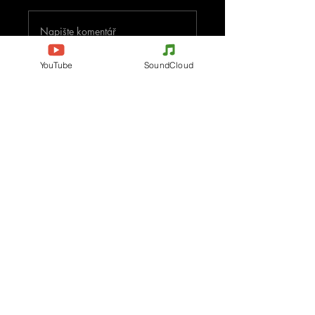
Napište komentář
YouTube
SoundCloud
Podělte se o vaše myšlenky
Buďte první, kdo napíše komentář.
Evènements
Electronic Music
Teknival
Hardcore
festival elektronické hudby
Acidcore
Rave party
Tekno Tribe
Free Party
Acid Tekno
Francie
Mental Tekno
Belgie
Hardtek
Itálie
Tribecore
Česko
Mentalcore
Německo
Hard Techno
Španělsko
Psychedelický trance
Holandsko
Dark minimal
Progresivní trance