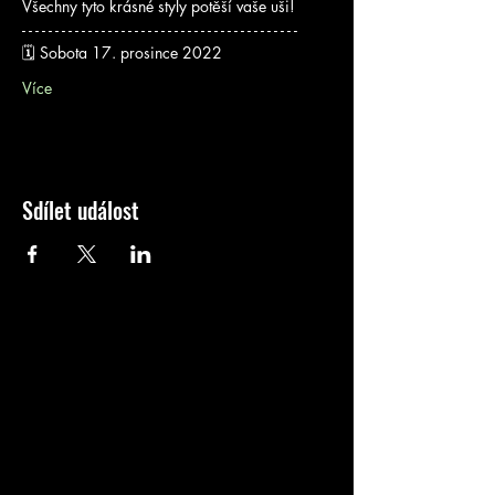
Všechny tyto krásné styly potěší vaše uši!
- - - - - - - - - - - - - - - - - - - - - - - - - - - - - - - - - - - - - - - - - -
🗓 Sobota 17. prosince 2022
Více
Sdílet událost