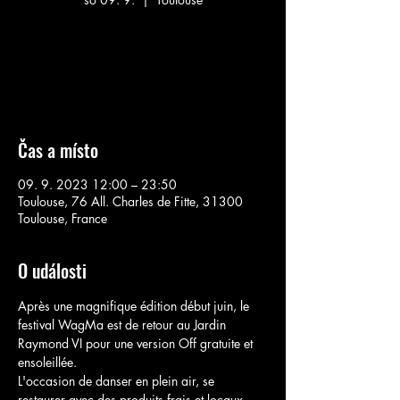
Aucun billet en vente
Voir d'autres événements
Čas a místo
09. 9. 2023 12:00 – 23:50
Toulouse, 76 All. Charles de Fitte, 31300
Toulouse, France
O události
Après une magnifique édition début juin, le 
festival WagMa est de retour au Jardin 
Raymond VI pour une version Off gratuite et 
ensoleillée.
L'occasion de danser en plein air, se 
restaurer avec des produits frais et locaux, 