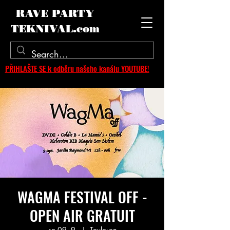
RAVE PARTY
TEKNIVAL.com
PŘIHLAŠTE SE k odběru našeho kanálu YOUTUBE!
WAGMA FESTIVAL OFF -
OPEN AIR GRATUIT
so 09. 9.
  |  
Toulouse