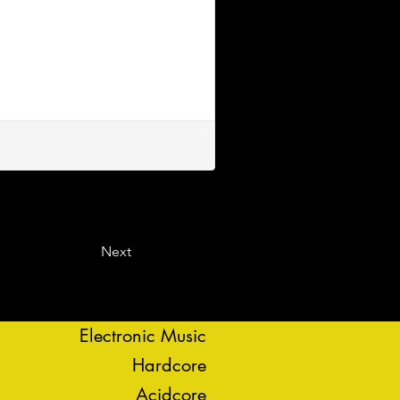
Next
Electronic Music
Hardcore
Acidcore