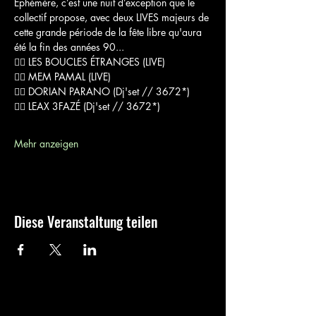
Éphémère, c’est une nuit d’exception que le 
collectif propose, avec deux LIVES majeurs de 
cette grande période de la fête libre qu'aura 
été la fin des années 90...
🏴‍☠️ LES BOUCLES ÉTRANGES (LIVE)
🏴‍☠️ MEM PAMAL (LIVE)
🏴‍☠️ DORIAN PARANO (Dj'set // 3672*)
🏴‍☠️ LEAX 3FAZÉ (Dj'set // 3672*)
Mehr anzeigen
Diese Veranstaltung teilen