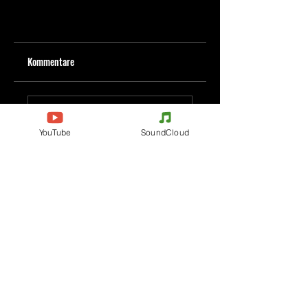
Kommentare
Kommentar verfassen
YouTube
SoundCloud
Deine Meinung teilen
Jetzt den ersten Kommentar verfassen.
Evenements
Electronic Music
Teknival
Hardcore
Festival der elektronischen
Acidcore
Musik
Tekno Tribe
Rave party
Acid Tekno
Free Party
Mental Tekno
Frankreich
Hardtek
Belgien
Tribecore