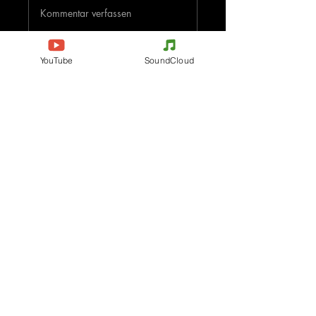
Kommentar verfassen
Deine Meinung teilen
YouTube
SoundCloud
Jetzt den ersten Kommentar verfassen.
Evenements
Electronic Music
Teknival
Hardcore
Festival der elektronischen
Acidcore
Musik
Tekno Tribe
Rave party
Acid Tekno
Free Party
Mental Tekno
Frankreich
Hardtek
Belgien
Tribecore
Italien
Mentalcore
Deutschland
Hard Techno
Tschechien
Dark minimal
Spanien
Psychédélic Trance
Die Niederlande
Progressive Trance