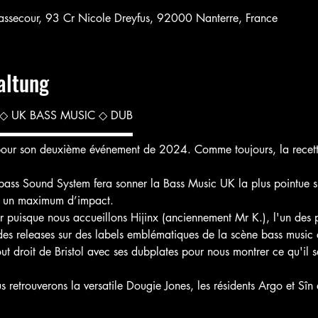
assecour, 93 Cr Nicole Dreyfus, 92000 Nanterre, France
altung
◇ UK BASS MUSIC ◇ DUB
▬▬▬▬▬▬▬▬▬▬▬▬
pour son deuxième événement de 2024. Comme toujours, la recette
abass Sound System fera sonner la Bass Music UK la plus pointue su
ur un maximum d’impact. 
r puisque nous accueillons Hijinx (anciennement Mr K.), l'un des p
des releases sur des labels emblématiques de la scène bass mus
out droit de Bristol avec ses dubplates pour nous montrer ce qu'il
s retrouverons la versatile Dougie Jones, les résidents Argo et Sî