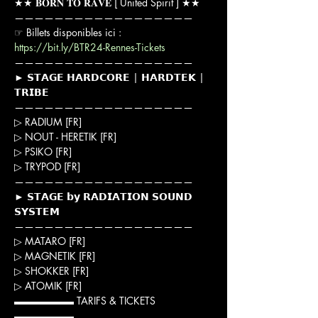
★★ 𝐁𝐎𝐑𝐍 𝐓𝐎 𝐑𝐀𝐕𝐄 [ United Spirit ] ★★

——————————————————

☞ Billets disponibles ici : 
https://bit.ly/BTR24-Rennes-Tickets
——————————————————

► 𝗦𝗧𝗔𝗚𝗘 𝗛𝗔𝗥𝗗𝗖𝗢𝗥𝗘 | 𝗛𝗔𝗥𝗗𝗧𝗘𝗞 | 
𝗧𝗥𝗜𝗕𝗘

——————————————————

▷ RADIUM [FR]

▷ NOUT - HERETIK [FR]

▷ PSIKO [FR]

▷ TRYPOD [FR]
——————————————————

► 𝗦𝗧𝗔𝗚𝗘 𝗯𝘆 𝗥𝗔𝗗𝗜𝗔𝗧𝗜𝗢𝗡 𝗦𝗢𝗨𝗡𝗗 
𝗦𝗬𝗦𝗧𝗘𝗠

——————————————————

▷ MATARO [FR]

▷ MAGNETIK [FR]

▷ SHOKKER [FR]

▷ ATOMIK [FR]
▬▬▬▬▬▬ TARIFS & TICKETS 
▬▬▬▬▬▬
