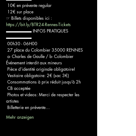
 10€ en prévente regular

 12€ sur place

☞ Billets disponibles ici : 
https://bit.ly/BTR24-Rennes-Tickets
▬▬▬▬▬▬ INFOS PRATIQUES 
▬▬▬▬▬▬

 00h30 - 06H00

 27 place du Colombier 35000 RENNES

 a- Charles de Gaulle / b- Colombier

Événement interdit aux mineurs

 Pièce d’identité originale obligatoire!

 Vestiaire obligatoire: 2€ (sac 3€)

 Consommations à prix réduit jusqu’à 2h

 CB acceptée

 Photos et videos: Merci de respecter les 
artistes

 Billetterie en prévente…
Mehr anzeigen