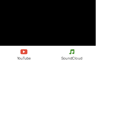
YouTube
SoundCloud
Kommentare
Kommentar verfassen
Deine Meinung teilen
Jetzt den ersten Kommentar verfassen.