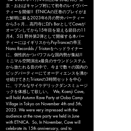
京・おおばキャンプ村にて初冬のレイヴパー
ティーを開催!! ㅤㅤ ETNICAの圧巻のプレイがま
だ鮮明に蘇る2023年6月の野外パーティー
から5ヶ月... 高円寺にDJ's BarとしてCaveが
オープンしてから15年目を迎える節目の11
月4、5日 野外第2弾として開催する本パー
ティーにはイギリスからPsy-Tranceの帝王 
Nano Recordds / Tristanをヘッドライナー
に、個性的かつパワフルな国内勢が集結!! ㅤ 
ミニマル空間演出x最良のサウンドシステム
から放たれる音の中で、今まで数々の国内の
ビッグパーティーにてオーディエンスを沸か
せ続けてきたTristanの3時間セットを中心
に、リアルなサイケデリックダンスミュージ
ックを体感して欲しい。 ㅤ We, Koenji Cave, 
will hold Autumn Rave Party at Ooba Camp 
Village in Tokyo on November 4th and 5th, 
2023. We were very impressed with the 
audience at the rave party we held in June 
with ETNICA. ㅤ So, In November, Cave will 
celebrate its 15th anniversary, and to 