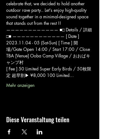
celebrate that, we decided to hold another 
outdoor rave party.. Let's enjoy high-quality 
sound together in a minimal-designed space 
that stands out from the rest !! ㅤ 
———————————— ■□ Details / 詳細
□■ ———————————— [ Date ] 
2023.11.04 - 05 (Sat-Sun) [ Time ] 開
場/Gate Open 14:00 / Start 17:00 / Close 
TBA [Venue] Ooba Camp Village / おおばキ
ャンプ村
[ Fee ] 50 Limited Super Early Birds / 50枚限
定 超早割▶︎ ¥8,000 100 Limited…
Mehr anzeigen
Diese Veranstaltung teilen