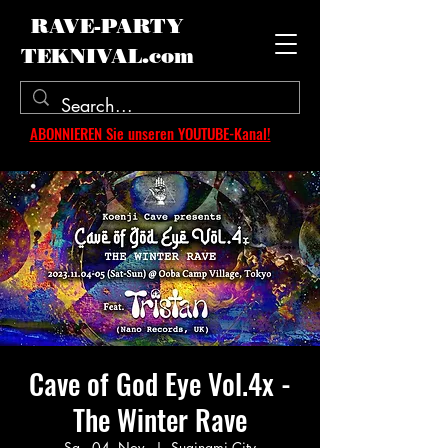
RAVE-PARTY
TEKNIVAL.com
ABONNIEREN Sie unseren YOUTUBE-Kanal!
Cave of God Eye Vol.4x -
The Winter Rave
Sa., 04. Nov.
  |  
Suginami City