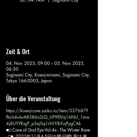
Aucun billet en vente
Voir d'autres événements
Zeit & Ort
04. Nov. 2023, 09:00 – 05. Nov. 2023,
06:30
Suginami City, Koenjiminami, Suginami City,
Tokyo 166-0003, Japon
Über die Veranstaltung
https://koenjicave.zaiko.io/item/357687?
fbclid=IwAR386n2LQ_UP9ElVq16NU_1mw
4j8UYYKqjP_p5ej0q1rhVY-B-FujPygCAk
■□ Cave of God Eye Vol.4x - The Winter Rave 
- □■ ㅤ 2023年11月4-5日(土曜-日曜) 再び 東