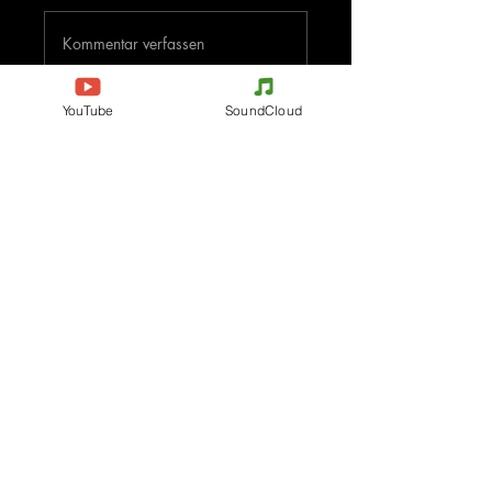
Kommentar verfassen
Deine Meinung teilen
YouTube
SoundCloud
Jetzt den ersten Kommentar verfassen.
Evenements
Electronic Music
Teknival
Hardcore
Festival der elektronischen
Acidcore
Musik
Tekno Tribe
Rave party
Acid Tekno
Free Party
Mental Tekno
Frankreich
Hardtek
Belgien
Tribecore
Italien
Mentalcore
Deutschland
Hard Techno
Tschechien
Dark minimal
Spanien
Psychédélic Trance
Die Niederlande
Progressive Trance