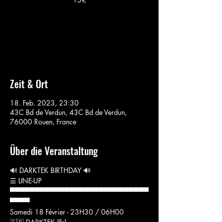
Aucun billet en vente
Voir d'autres événements
Zeit & Ort
18. Feb. 2023, 23:30
43C Bd de Verdun, 43C Bd de Verdun,
76000 Rouen, France
Über die Veranstaltung
🔊 DARKTEK BIRTHDAY 🔊
☰ LINE-UP
▀▀▀▀▀▀▀▀▀▀▀▀▀▀▀▀▀▀▀▀▀▀▀▀▀▀▀▀
▀▀▀▀
Samedi 18 Février - 23H30 / 06H00